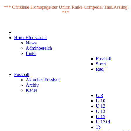
*** Offizielle Homepage der Union Raika Compedal Thal/Assling
***
Home
Hier starten
News
Adminbereich
Links
Fussball
Sport
Rad
Fussball
Aktuelles Fussball
Archiv
Kader
U 8
U 10
U 12
U 13
U 15
U 17+4
1b