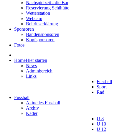
Nachspielzeit - die Bar
Reservierung Schihütte
Wetterstation
Webcam
Beitrittserklärung
Sponsoren
Bandensponsoren
Kopfsponsoren
Fotos
Home
Hier starten
News
Adminbereich
Links
Fussball
Sport
Rad
Fussball
Aktuelles Fussball
Archiv
Kader
U 8
U 10
U 12