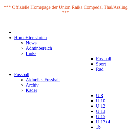
*** Offizielle Homepage der Union Raika Compedal Thal/Assling
***
Home
Hier starten
News
Adminbereich
Links
Fussball
Sport
Rad
Fussball
Aktuelles Fussball
Archiv
Kader
U 8
U 10
U 12
U 13
U 15
U 17+4
1b