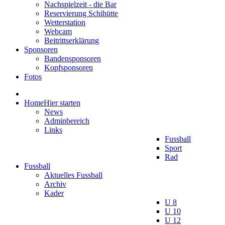
Nachspielzeit - die Bar
Reservierung Schihütte
Wetterstation
Webcam
Beitrittserklärung
Sponsoren
Bandensponsoren
Kopfsponsoren
Fotos
Home
Hier starten
News
Adminbereich
Links
Fussball
Sport
Rad
Fussball
Aktuelles Fussball
Archiv
Kader
U 8
U 10
U 12