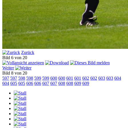
Zurück
Bild 6 von 20
Weiter
Bild 8 von 20
597
597
598
598
599
599
600
600
601
601
602
602
603
603
604
604
605
605
606
606
607
607
608
608
609
609