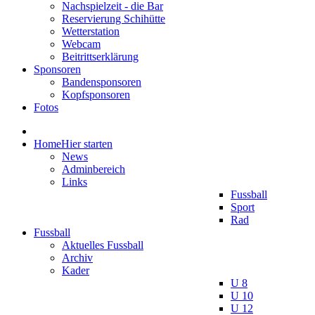
Nachspielzeit - die Bar
Reservierung Schihütte
Wetterstation
Webcam
Beitrittserklärung
Sponsoren
Bandensponsoren
Kopfsponsoren
Fotos
Home
Hier starten
News
Adminbereich
Links
Fussball
Sport
Rad
Fussball
Aktuelles Fussball
Archiv
Kader
U 8
U 10
U 12