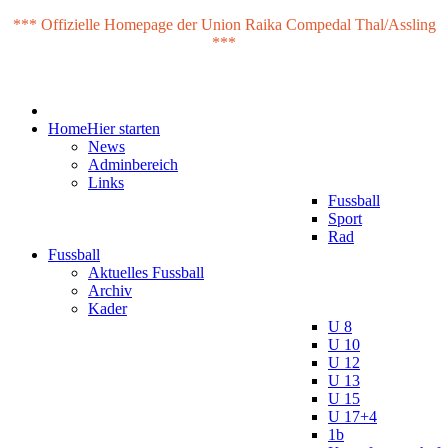
*** Offizielle Homepage der Union Raika Compedal Thal/Assling
***
Home
Hier starten
News
Adminbereich
Links
Fussball
Sport
Rad
Fussball
Aktuelles Fussball
Archiv
Kader
U 8
U 10
U 12
U 13
U 15
U 17+4
1b