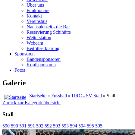
Über uns
Funktionäre
Kontakt
Vereinsbus
Nachspielzeit - die Bar
Reservierung Schihütte
Wetterstation
Webcam
Beitrittserklärung
Sponsoren
Bandensponsoren
Kopfsponsoren
Fotos
Galerie
Startseite
»
Fussball
»
URC - SV Stall
» Stall
Zurück zur Kategorieübersicht
Stall
590
590
591
591
592
592
593
593
594
594
595
595