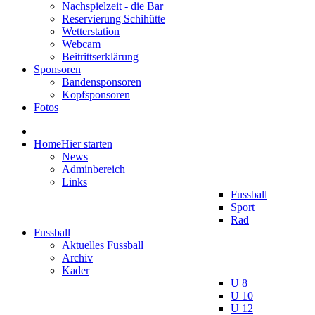
Nachspielzeit - die Bar
Reservierung Schihütte
Wetterstation
Webcam
Beitrittserklärung
Sponsoren
Bandensponsoren
Kopfsponsoren
Fotos
Home
Hier starten
News
Adminbereich
Links
Fussball
Sport
Rad
Fussball
Aktuelles Fussball
Archiv
Kader
U 8
U 10
U 12