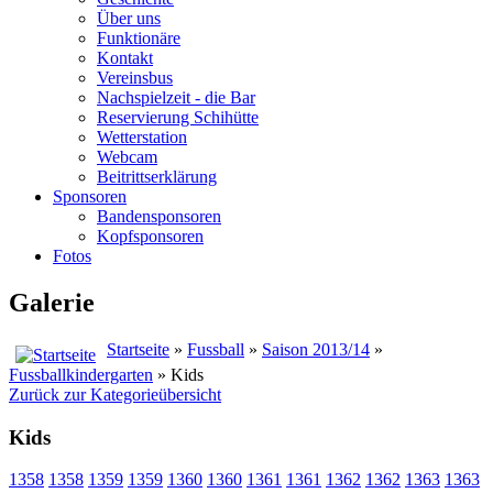
Über uns
Funktionäre
Kontakt
Vereinsbus
Nachspielzeit - die Bar
Reservierung Schihütte
Wetterstation
Webcam
Beitrittserklärung
Sponsoren
Bandensponsoren
Kopfsponsoren
Fotos
Galerie
Startseite
»
Fussball
»
Saison 2013/14
»
Fussballkindergarten
» Kids
Zurück zur Kategorieübersicht
Kids
1358
1358
1359
1359
1360
1360
1361
1361
1362
1362
1363
1363