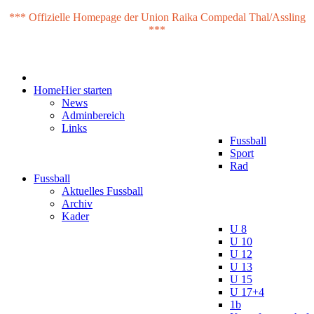
*** Offizielle Homepage der Union Raika Compedal Thal/Assling
***
Home
Hier starten
News
Adminbereich
Links
Fussball
Sport
Rad
Fussball
Aktuelles Fussball
Archiv
Kader
U 8
U 10
U 12
U 13
U 15
U 17+4
1b