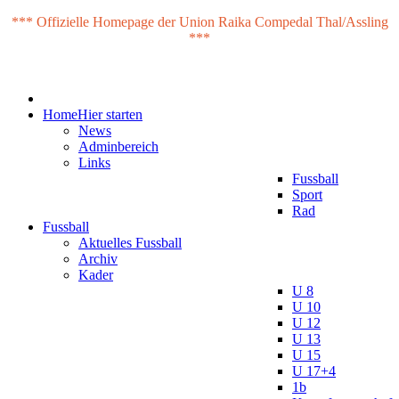
*** Offizielle Homepage der Union Raika Compedal Thal/Assling
***
Home
Hier starten
News
Adminbereich
Links
Fussball
Sport
Rad
Fussball
Aktuelles Fussball
Archiv
Kader
U 8
U 10
U 12
U 13
U 15
U 17+4
1b