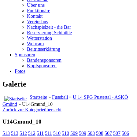
Über uns
Funktionäre
Kontakt
Vereinsbus
Nachspielzeit - die Bar
Reservierung Schihütte
Wetterstation
Webcam
Beitrittserklärung
Sponsoren
Bandensponsoren
Kopfsponsoren
Fotos
Galerie
Startseite
»
Fussball
»
U 14 SPG Pustertal - ASKÖ
Gmünd
» U14Gmund_10
Zurück zur Kategorieübersicht
U14Gmund_10
513
513
512
512
511
511
510
510
509
509
508
508
507
507
506