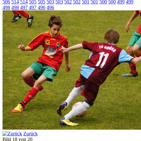
506
514
514
505
505
503
503
502
502
501
501
500
500
499
499
498
498
497
497
496
496
Zurück
Bild 18 von 20