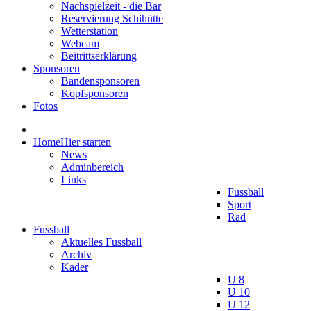
Nachspielzeit - die Bar
Reservierung Schihütte
Wetterstation
Webcam
Beitrittserklärung
Sponsoren
Bandensponsoren
Kopfsponsoren
Fotos
Home
Hier starten
News
Adminbereich
Links
Fussball
Sport
Rad
Fussball
Aktuelles Fussball
Archiv
Kader
U 8
U 10
U 12