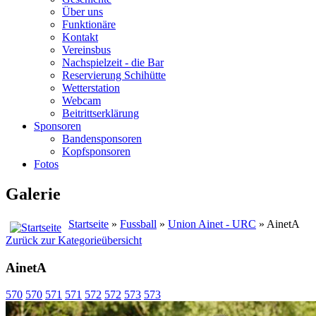
Über uns
Funktionäre
Kontakt
Vereinsbus
Nachspielzeit - die Bar
Reservierung Schihütte
Wetterstation
Webcam
Beitrittserklärung
Sponsoren
Bandensponsoren
Kopfsponsoren
Fotos
Galerie
Startseite
»
Fussball
»
Union Ainet - URC
» AinetA
Zurück zur Kategorieübersicht
AinetA
570
570
571
571
572
572
573
573