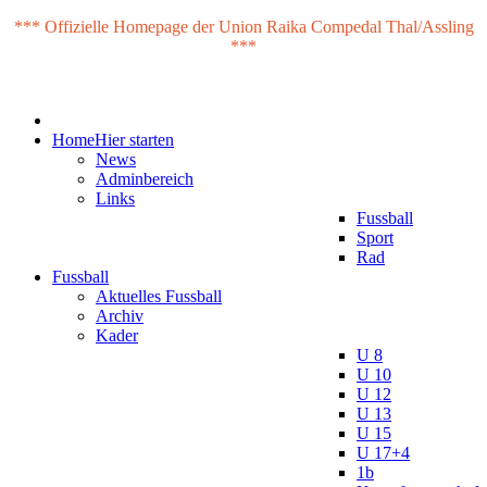
*** Offizielle Homepage der Union Raika Compedal Thal/Assling
***
Home
Hier starten
News
Adminbereich
Links
Fussball
Sport
Rad
Fussball
Aktuelles Fussball
Archiv
Kader
U 8
U 10
U 12
U 13
U 15
U 17+4
1b