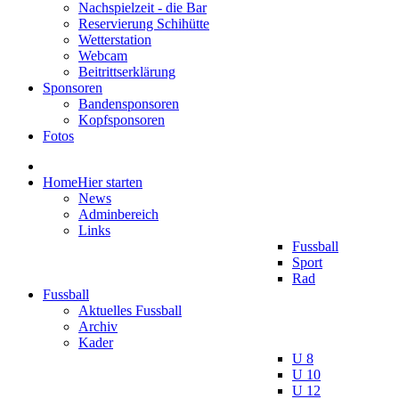
Nachspielzeit - die Bar
Reservierung Schihütte
Wetterstation
Webcam
Beitrittserklärung
Sponsoren
Bandensponsoren
Kopfsponsoren
Fotos
Home
Hier starten
News
Adminbereich
Links
Fussball
Sport
Rad
Fussball
Aktuelles Fussball
Archiv
Kader
U 8
U 10
U 12