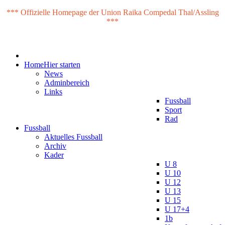
*** Offizielle Homepage der Union Raika Compedal Thal/Assling
***
Home
Hier starten
News
Adminbereich
Links
Fussball
Sport
Rad
Fussball
Aktuelles Fussball
Archiv
Kader
U 8
U 10
U 12
U 13
U 15
U 17+4
1b