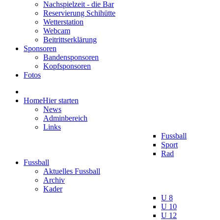
Nachspielzeit - die Bar
Reservierung Schihütte
Wetterstation
Webcam
Beitrittserklärung
Sponsoren
Bandensponsoren
Kopfsponsoren
Fotos
Home
Hier starten
News
Adminbereich
Links
Fussball
Sport
Rad
Fussball
Aktuelles Fussball
Archiv
Kader
U 8
U 10
U 12