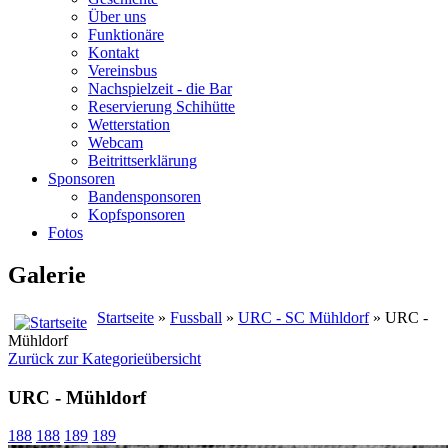
Über uns
Funktionäre
Kontakt
Vereinsbus
Nachspielzeit - die Bar
Reservierung Schihütte
Wetterstation
Webcam
Beitrittserklärung
Sponsoren
Bandensponsoren
Kopfsponsoren
Fotos
Galerie
Startseite
»
Fussball
»
URC - SC Mühldorf
» URC -
Mühldorf
Zurück zur Kategorieübersicht
URC - Mühldorf
188
188
189
189