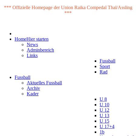
*** Offizielle Homepage der Union Raika Compedal Thal/Assling
***
Home
Hier starten
News
Adminbereich
Links
Fussball
Sport
Rad
Fussball
Aktuelles Fussball
Archiv
Kader
U 8
U 10
U 12
U 13
U 15
U 17+4
1b