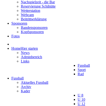
Nachspielzeit - die Bar
Reservierung Schihütte
Wetterstation
Webcam
Beitrittserklärung
Sponsoren
Bandensponsoren
Kopfsponsoren
Fotos
Home
Hier starten
News
Adminbereich
Links
Fussball
Sport
Rad
Fussball
Aktuelles Fussball
Archiv
Kader
U 8
U 10
U 12