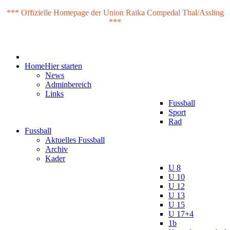
*** Offizielle Homepage der Union Raika Compedal Thal/Assling
***
Home
Hier starten
News
Adminbereich
Links
Fussball
Sport
Rad
Fussball
Aktuelles Fussball
Archiv
Kader
U 8
U 10
U 12
U 13
U 15
U 17+4
1b