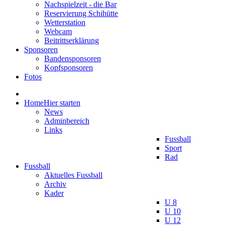
Nachspielzeit - die Bar
Reservierung Schihütte
Wetterstation
Webcam
Beitrittserklärung
Sponsoren
Bandensponsoren
Kopfsponsoren
Fotos
Home
Hier starten
News
Adminbereich
Links
Fussball
Sport
Rad
Fussball
Aktuelles Fussball
Archiv
Kader
U 8
U 10
U 12