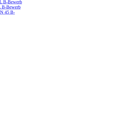
 B-Bewerb
 B-Bewerb
N 45 B-