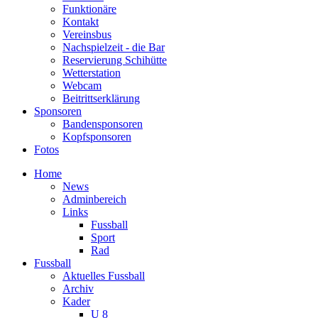
Funktionäre
Kontakt
Vereinsbus
Nachspielzeit - die Bar
Reservierung Schihütte
Wetterstation
Webcam
Beitrittserklärung
Sponsoren
Bandensponsoren
Kopfsponsoren
Fotos
Home
News
Adminbereich
Links
Fussball
Sport
Rad
Fussball
Aktuelles Fussball
Archiv
Kader
U 8