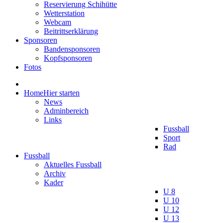
Reservierung Schihütte
Wetterstation
Webcam
Beitrittserklärung
Sponsoren
Bandensponsoren
Kopfsponsoren
Fotos
Home
Hier starten
News
Adminbereich
Links
Fussball
Sport
Rad
Fussball
Aktuelles Fussball
Archiv
Kader
U 8
U 10
U 12
U 13