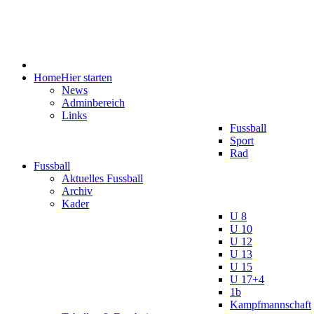
Home
Hier starten
News
Adminbereich
Links
Fussball
Sport
Rad
Fussball
Aktuelles Fussball
Archiv
Kader
U 8
U 10
U 12
U 13
U 15
U 17+4
1b
Kampfmannschaft