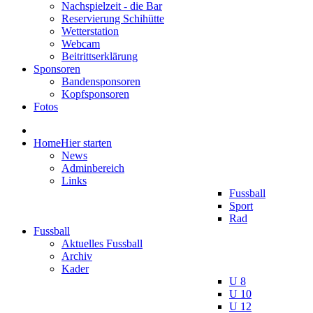
Nachspielzeit - die Bar
Reservierung Schihütte
Wetterstation
Webcam
Beitrittserklärung
Sponsoren
Bandensponsoren
Kopfsponsoren
Fotos
Home
Hier starten
News
Adminbereich
Links
Fussball
Sport
Rad
Fussball
Aktuelles Fussball
Archiv
Kader
U 8
U 10
U 12