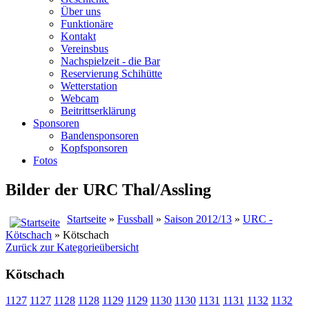
Über uns
Funktionäre
Kontakt
Vereinsbus
Nachspielzeit - die Bar
Reservierung Schihütte
Wetterstation
Webcam
Beitrittserklärung
Sponsoren
Bandensponsoren
Kopfsponsoren
Fotos
Bilder der URC Thal/Assling
Startseite
»
Fussball
»
Saison 2012/13
»
URC -
Kötschach
» Kötschach
Zurück zur Kategorieübersicht
Kötschach
1127
1127
1128
1128
1129
1129
1130
1130
1131
1131
1132
1132