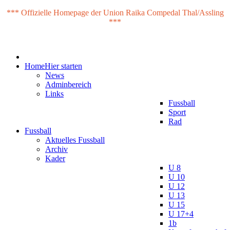
*** Offizielle Homepage der Union Raika Compedal Thal/Assling
***
Home
Hier starten
News
Adminbereich
Links
Fussball
Sport
Rad
Fussball
Aktuelles Fussball
Archiv
Kader
U 8
U 10
U 12
U 13
U 15
U 17+4
1b