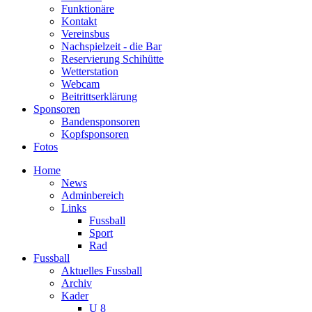
Funktionäre
Kontakt
Vereinsbus
Nachspielzeit - die Bar
Reservierung Schihütte
Wetterstation
Webcam
Beitrittserklärung
Sponsoren
Bandensponsoren
Kopfsponsoren
Fotos
Home
News
Adminbereich
Links
Fussball
Sport
Rad
Fussball
Aktuelles Fussball
Archiv
Kader
U 8