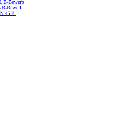
 B-Bewerb
 B-Bewerb
N 45 B-