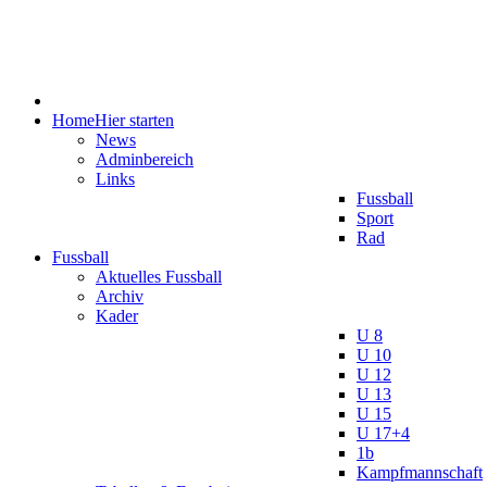
Home
Hier starten
News
Adminbereich
Links
Fussball
Sport
Rad
Fussball
Aktuelles Fussball
Archiv
Kader
U 8
U 10
U 12
U 13
U 15
U 17+4
1b
Kampfmannschaft