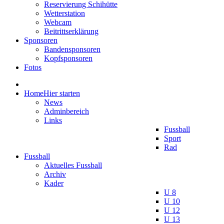
Reservierung Schihütte
Wetterstation
Webcam
Beitrittserklärung
Sponsoren
Bandensponsoren
Kopfsponsoren
Fotos
Home
Hier starten
News
Adminbereich
Links
Fussball
Sport
Rad
Fussball
Aktuelles Fussball
Archiv
Kader
U 8
U 10
U 12
U 13