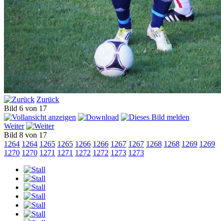
Zurück
Bild 6 von 17
Weiter
Bild 8 von 17
1264
1264
1265
1265
1266
1266
1267
1267
1268
1268
1269
1269
1270
1270
1271
1271
1272
1272
1273
1273