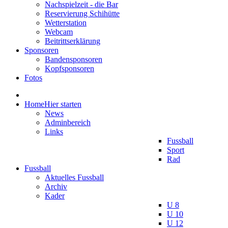
Nachspielzeit - die Bar
Reservierung Schihütte
Wetterstation
Webcam
Beitrittserklärung
Sponsoren
Bandensponsoren
Kopfsponsoren
Fotos
Home
Hier starten
News
Adminbereich
Links
Fussball
Sport
Rad
Fussball
Aktuelles Fussball
Archiv
Kader
U 8
U 10
U 12