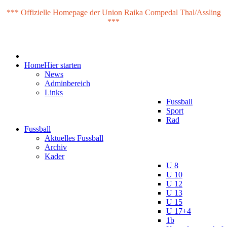
*** Offizielle Homepage der Union Raika Compedal Thal/Assling
***
Home
Hier starten
News
Adminbereich
Links
Fussball
Sport
Rad
Fussball
Aktuelles Fussball
Archiv
Kader
U 8
U 10
U 12
U 13
U 15
U 17+4
1b