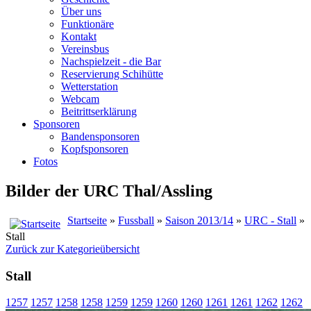
Über uns
Funktionäre
Kontakt
Vereinsbus
Nachspielzeit - die Bar
Reservierung Schihütte
Wetterstation
Webcam
Beitrittserklärung
Sponsoren
Bandensponsoren
Kopfsponsoren
Fotos
Bilder der URC Thal/Assling
Startseite
»
Fussball
»
Saison 2013/14
»
URC - Stall
»
Stall
Zurück zur Kategorieübersicht
Stall
1257
1257
1258
1258
1259
1259
1260
1260
1261
1261
1262
1262