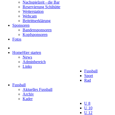
Nachspielzeit - die Bar
Reservierung Schihütte
Wetterstation
Webcam
Beitrittserklärung
Sponsoren
Bandensponsoren
Kopfsponsoren
Fotos
Home
Hier starten
News
Adminbereich
Links
Fussball
Sport
Rad
Fussball
Aktuelles Fussball
Archiv
Kader
U 8
U 10
U 12