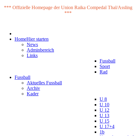
*** Offizielle Homepage der Union Raika Compedal Thal/Assling
***
Home
Hier starten
News
Adminbereich
Links
Fussball
Sport
Rad
Fussball
Aktuelles Fussball
Archiv
Kader
U 8
U 10
U 12
U 13
U 15
U 17+4
1b