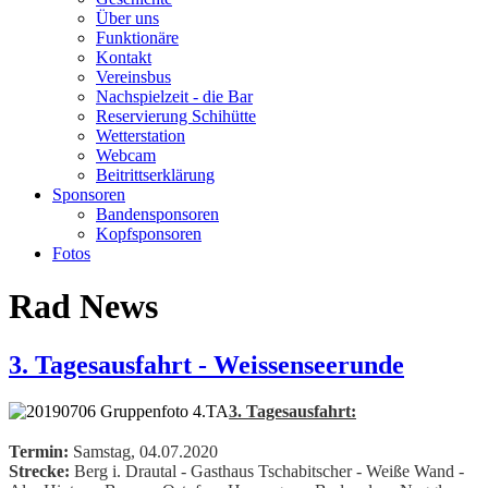
Über uns
Funktionäre
Kontakt
Vereinsbus
Nachspielzeit - die Bar
Reservierung Schihütte
Wetterstation
Webcam
Beitrittserklärung
Sponsoren
Bandensponsoren
Kopfsponsoren
Fotos
Rad News
3. Tagesausfahrt - Weissenseerunde
3. Tagesausfahrt:
Termin:
Samstag, 04.07.2020
Strecke:
Berg i. Drautal - Gasthaus Tschabitscher - Weiße Wand -