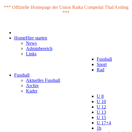
*** Offizielle Homepage der Union Raika Compedal Thal/Assling
***
Home
Hier starten
News
Adminbereich
Links
Fussball
Sport
Rad
Fussball
Aktuelles Fussball
Archiv
Kader
U 8
U 10
U 12
U 13
U 15
U 17+4
1b