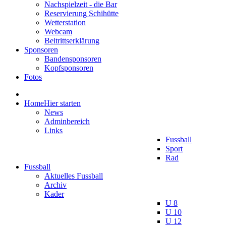
Nachspielzeit - die Bar
Reservierung Schihütte
Wetterstation
Webcam
Beitrittserklärung
Sponsoren
Bandensponsoren
Kopfsponsoren
Fotos
Home
Hier starten
News
Adminbereich
Links
Fussball
Sport
Rad
Fussball
Aktuelles Fussball
Archiv
Kader
U 8
U 10
U 12