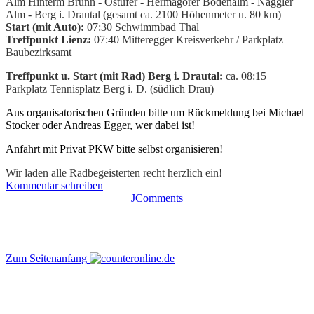
Alm Hinterm Brunn - Ostufer - Hermagorer Bodenalm - Naggler
Alm - Berg i. Drautal (gesamt ca. 2100 Höhenmeter u. 80 km)
Start (mit Auto):
07:30 Schwimmbad Thal
Treffpunkt Lienz:
07:40 Mitteregger Kreisverkehr / Parkplatz
Baubezi
rksamt
Treffpunkt u. Start (mit Rad) Berg i. Drautal:
ca. 08:15
Parkplatz Tennisplatz Berg i. D. (südlich
Drau)
Aus organisatorischen Gründen bitte um Rückmeldung bei Michael
Stocker oder Andreas Egger, wer dabei ist!
Anfahrt mit Privat PKW bitte selbst organisieren!
Wir laden alle Radbegeisterten recht herzlich ein!
Kommentar schreiben
JComments
Zum Seitenanfang