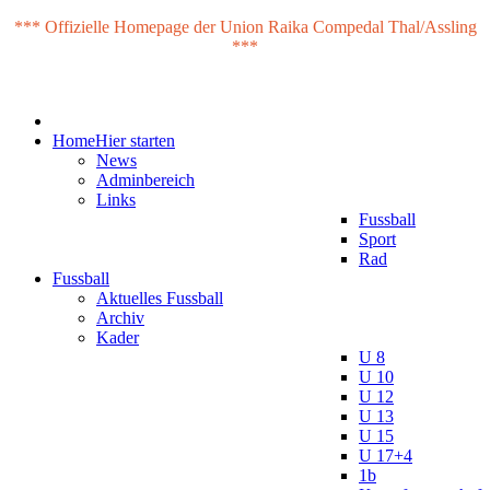
*** Offizielle Homepage der Union Raika Compedal Thal/Assling
***
Home
Hier starten
News
Adminbereich
Links
Fussball
Sport
Rad
Fussball
Aktuelles Fussball
Archiv
Kader
U 8
U 10
U 12
U 13
U 15
U 17+4
1b