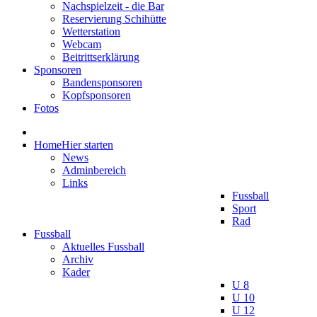
Nachspielzeit - die Bar
Reservierung Schihütte
Wetterstation
Webcam
Beitrittserklärung
Sponsoren
Bandensponsoren
Kopfsponsoren
Fotos
Home
Hier starten
News
Adminbereich
Links
Fussball
Sport
Rad
Fussball
Aktuelles Fussball
Archiv
Kader
U 8
U 10
U 12