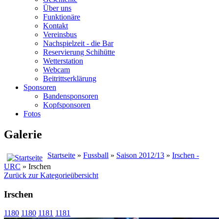
Über uns
Funktionäre
Kontakt
Vereinsbus
Nachspielzeit - die Bar
Reservierung Schihütte
Wetterstation
Webcam
Beitrittserklärung
Sponsoren
Bandensponsoren
Kopfsponsoren
Fotos
Galerie
Startseite
»
Fussball
»
Saison 2012/13
»
Irschen -
URC
» Irschen
Zurück zur Kategorieübersicht
Irschen
1180
1180
1181
1181