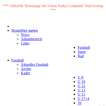
*** Offizielle Homepage der Union Raika Compedal Thal/Assling
***
Home
Hier starten
News
Adminbereich
Links
Fussball
Sport
Rad
Fussball
Aktuelles Fussball
Archiv
Kader
U 8
U 10
U 12
U 13
U 15
U 17+4
1b