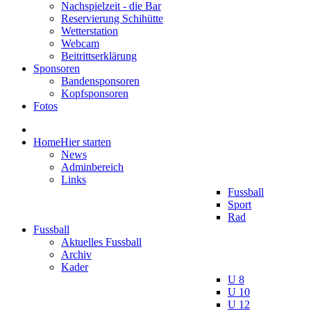
Nachspielzeit - die Bar
Reservierung Schihütte
Wetterstation
Webcam
Beitrittserklärung
Sponsoren
Bandensponsoren
Kopfsponsoren
Fotos
Home
Hier starten
News
Adminbereich
Links
Fussball
Sport
Rad
Fussball
Aktuelles Fussball
Archiv
Kader
U 8
U 10
U 12