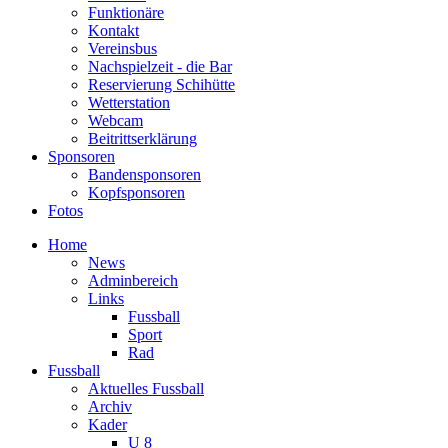
Funktionäre
Kontakt
Vereinsbus
Nachspielzeit - die Bar
Reservierung Schihütte
Wetterstation
Webcam
Beitrittserklärung
Sponsoren
Bandensponsoren
Kopfsponsoren
Fotos
Home
News
Adminbereich
Links
Fussball
Sport
Rad
Fussball
Aktuelles Fussball
Archiv
Kader
U 8