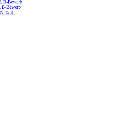
 B-Bewerb
 B-Bewerb
N 45 B-