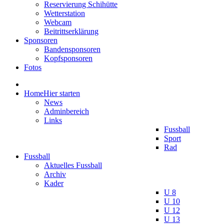
Reservierung Schihütte
Wetterstation
Webcam
Beitrittserklärung
Sponsoren
Bandensponsoren
Kopfsponsoren
Fotos
Home
Hier starten
News
Adminbereich
Links
Fussball
Sport
Rad
Fussball
Aktuelles Fussball
Archiv
Kader
U 8
U 10
U 12
U 13