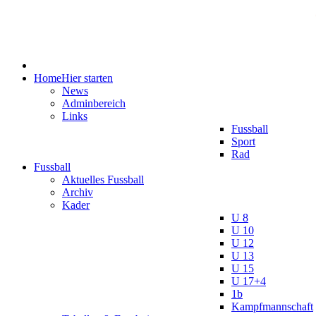
Home
Hier starten
News
Adminbereich
Links
Fussball
Sport
Rad
Fussball
Aktuelles Fussball
Archiv
Kader
U 8
U 10
U 12
U 13
U 15
U 17+4
1b
Kampfmannschaft