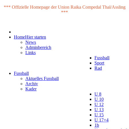
*** Offizielle Homepage der Union Raika Compedal Thal/Assling
***
Home
Hier starten
News
Adminbereich
Links
Fussball
Sport
Rad
Fussball
Aktuelles Fussball
Archiv
Kader
U 8
U 10
U 12
U 13
U 15
U 17+4
1b