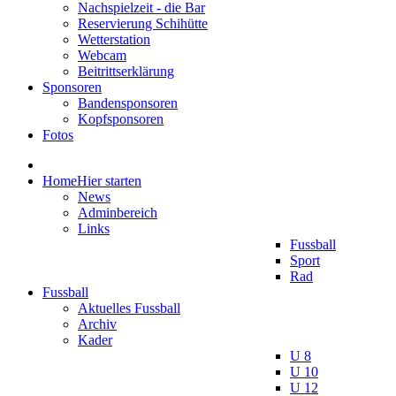
Nachspielzeit - die Bar
Reservierung Schihütte
Wetterstation
Webcam
Beitrittserklärung
Sponsoren
Bandensponsoren
Kopfsponsoren
Fotos
Home
Hier starten
News
Adminbereich
Links
Fussball
Sport
Rad
Fussball
Aktuelles Fussball
Archiv
Kader
U 8
U 10
U 12