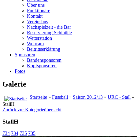
Über uns
Funktionäre
Kontakt
Vereinsbus
Nachspielzeit - die Bar
Reservierung Schihütte
Wetterstation
Webcam
Beitrittserklärung
Sponsoren
Bandensponsoren
Kopfsponsoren
Fotos
Galerie
Startseite
»
Fussball
»
Saison 2012/13
»
URC - Stall
»
StallH
Zurück zur Kategorieübersicht
StallH
734
734
735
735