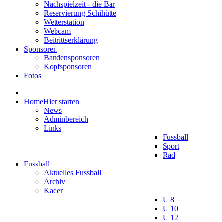
Nachspielzeit - die Bar
Reservierung Schihütte
Wetterstation
Webcam
Beitrittserklärung
Sponsoren
Bandensponsoren
Kopfsponsoren
Fotos
Home
Hier starten
News
Adminbereich
Links
Fussball
Sport
Rad
Fussball
Aktuelles Fussball
Archiv
Kader
U 8
U 10
U 12