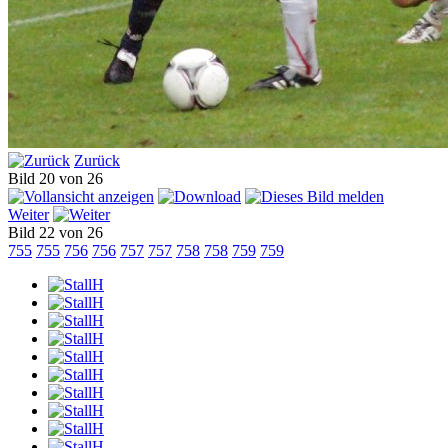
Zurück
Bild 20 von 26
Weiter
Bild 22 von 26
755
755
756
756
757
757
758
758
759
759