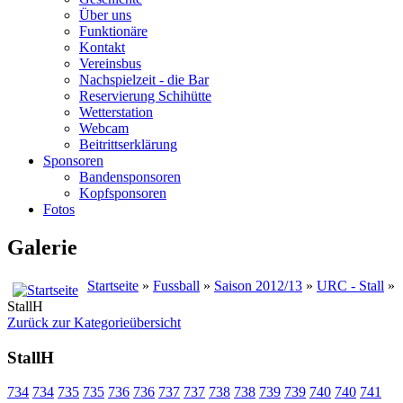
Über uns
Funktionäre
Kontakt
Vereinsbus
Nachspielzeit - die Bar
Reservierung Schihütte
Wetterstation
Webcam
Beitrittserklärung
Sponsoren
Bandensponsoren
Kopfsponsoren
Fotos
Galerie
Startseite
»
Fussball
»
Saison 2012/13
»
URC - Stall
»
StallH
Zurück zur Kategorieübersicht
StallH
734
734
735
735
736
736
737
737
738
738
739
739
740
740
741