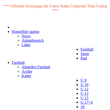
*** Offizielle Homepage der Union Raika Compedal Thal/Assling
***
Home
Hier starten
News
Adminbereich
Links
Fussball
Sport
Rad
Fussball
Aktuelles Fussball
Archiv
Kader
U 8
U 10
U 12
U 13
U 15
U 17+4
1b