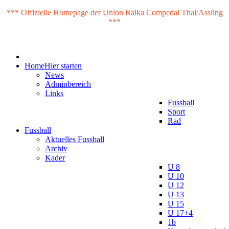
*** Offizielle Homepage der Union Raika Compedal Thal/Assling
***
Home
Hier starten
News
Adminbereich
Links
Fussball
Sport
Rad
Fussball
Aktuelles Fussball
Archiv
Kader
U 8
U 10
U 12
U 13
U 15
U 17+4
1b