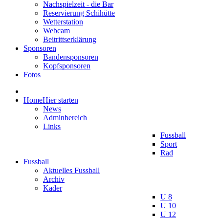
Nachspielzeit - die Bar
Reservierung Schihütte
Wetterstation
Webcam
Beitrittserklärung
Sponsoren
Bandensponsoren
Kopfsponsoren
Fotos
Home
Hier starten
News
Adminbereich
Links
Fussball
Sport
Rad
Fussball
Aktuelles Fussball
Archiv
Kader
U 8
U 10
U 12