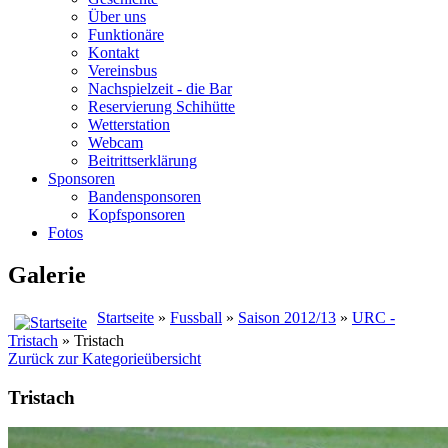
Über uns
Funktionäre
Kontakt
Vereinsbus
Nachspielzeit - die Bar
Reservierung Schihütte
Wetterstation
Webcam
Beitrittserklärung
Sponsoren
Bandensponsoren
Kopfsponsoren
Fotos
Galerie
Startseite
»
Fussball
»
Saison 2012/13
»
URC -
Tristach
» Tristach
Zurück zur Kategorieübersicht
Tristach