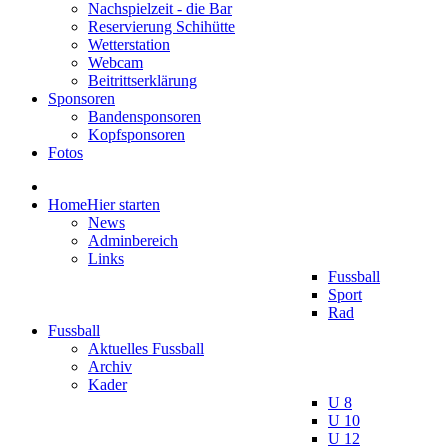
Nachspielzeit - die Bar
Reservierung Schihütte
Wetterstation
Webcam
Beitrittserklärung
Sponsoren
Bandensponsoren
Kopfsponsoren
Fotos
Home
Hier starten
News
Adminbereich
Links
Fussball
Sport
Rad
Fussball
Aktuelles Fussball
Archiv
Kader
U 8
U 10
U 12