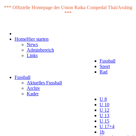
*** Offizielle Homepage der Union Raika Compedal Thal/Assling
***
Home
Hier starten
News
Adminbereich
Links
Fussball
Sport
Rad
Fussball
Aktuelles Fussball
Archiv
Kader
U 8
U 10
U 12
U 13
U 15
U 17+4
1b