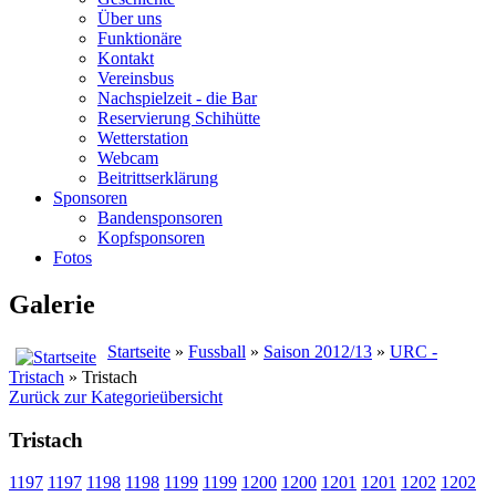
Über uns
Funktionäre
Kontakt
Vereinsbus
Nachspielzeit - die Bar
Reservierung Schihütte
Wetterstation
Webcam
Beitrittserklärung
Sponsoren
Bandensponsoren
Kopfsponsoren
Fotos
Galerie
Startseite
»
Fussball
»
Saison 2012/13
»
URC -
Tristach
» Tristach
Zurück zur Kategorieübersicht
Tristach
1197
1197
1198
1198
1199
1199
1200
1200
1201
1201
1202
1202