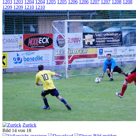
1203
1203
1204
1204
1205
1205
1206
1206
1207
1207
1208
1208
1209
1209
1210
1210
Zurück
Bild 14 von 18