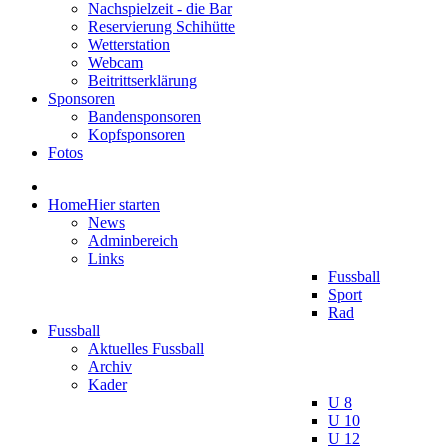
Nachspielzeit - die Bar
Reservierung Schihütte
Wetterstation
Webcam
Beitrittserklärung
Sponsoren
Bandensponsoren
Kopfsponsoren
Fotos
Home
Hier starten
News
Adminbereich
Links
Fussball
Sport
Rad
Fussball
Aktuelles Fussball
Archiv
Kader
U 8
U 10
U 12