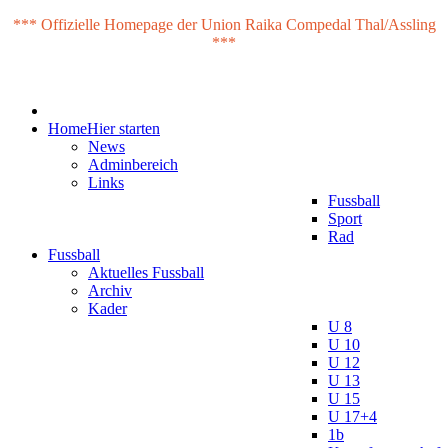
*** Offizielle Homepage der Union Raika Compedal Thal/Assling
***
Home
Hier starten
News
Adminbereich
Links
Fussball
Sport
Rad
Fussball
Aktuelles Fussball
Archiv
Kader
U 8
U 10
U 12
U 13
U 15
U 17+4
1b