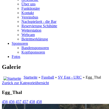
Über uns
Funktionäre
Kontakt
Vereinsbus
Nachspielzeit - die Bar
Reservierung Schihütte
Wetterstation
Webcam
Beitrittserklärung
Sponsoren
Bandensponsoren
Kopfsponsoren
Fotos
Galerie
Startseite
»
Fussball
»
SV Egg - URC
» Egg_Thal
Zurück zur Kategorieübersicht
Egg_Thal
456
456
457
457
458
458