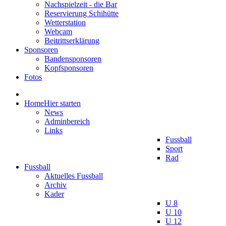
Nachspielzeit - die Bar
Reservierung Schihütte
Wetterstation
Webcam
Beitrittserklärung
Sponsoren
Bandensponsoren
Kopfsponsoren
Fotos
Home
Hier starten
News
Adminbereich
Links
Fussball
Sport
Rad
Fussball
Aktuelles Fussball
Archiv
Kader
U 8
U 10
U 12