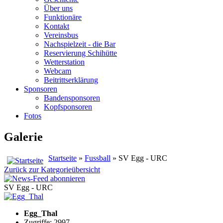
Über uns
Funktionäre
Kontakt
Vereinsbus
Nachspielzeit - die Bar
Reservierung Schihütte
Wetterstation
Webcam
Beitrittserklärung
Sponsoren
Bandensponsoren
Kopfsponsoren
Fotos
Galerie
Startseite
»
Fussball
» SV Egg - URC
Zurück zur Kategorieübersicht
SV Egg - URC
Egg_Thal
Zugriffe: 2997