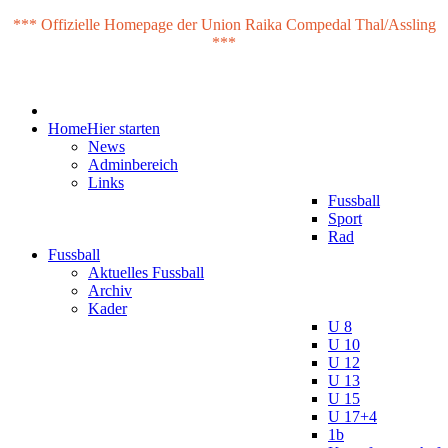
*** Offizielle Homepage der Union Raika Compedal Thal/Assling
***
Home
Hier starten
News
Adminbereich
Links
Fussball
Sport
Rad
Fussball
Aktuelles Fussball
Archiv
Kader
U 8
U 10
U 12
U 13
U 15
U 17+4
1b