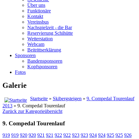
Über uns
Funktionäre
Kontakt
Vereinsbus
Nachspielzeit - die Bar
Reservierung Schihütte
Wetterstation
Webcam
Beitrittserklärung
Sponsoren
Bandensponsoren
Kopfsponsoren
Fotos
Galerie
Startseite
»
Skibergsteigen
»
9. Compedal Tourenlauf
2013
» 9. Compedal Tourenlauf
Zurück zur Kategorieübersicht
9. Compedal Tourenlauf
919
919
920
920
921
921
922
922
923
923
924
924
925
925
926