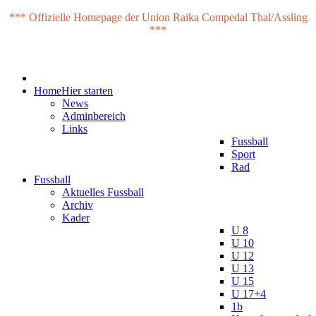
*** Offizielle Homepage der Union Raika Compedal Thal/Assling
***
Home
Hier starten
News
Adminbereich
Links
Fussball
Sport
Rad
Fussball
Aktuelles Fussball
Archiv
Kader
U 8
U 10
U 12
U 13
U 15
U 17+4
1b