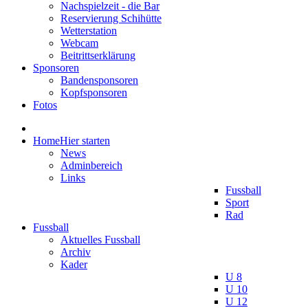
Nachspielzeit - die Bar
Reservierung Schihütte
Wetterstation
Webcam
Beitrittserklärung
Sponsoren
Bandensponsoren
Kopfsponsoren
Fotos
Home
Hier starten
News
Adminbereich
Links
Fussball
Sport
Rad
Fussball
Aktuelles Fussball
Archiv
Kader
U 8
U 10
U 12