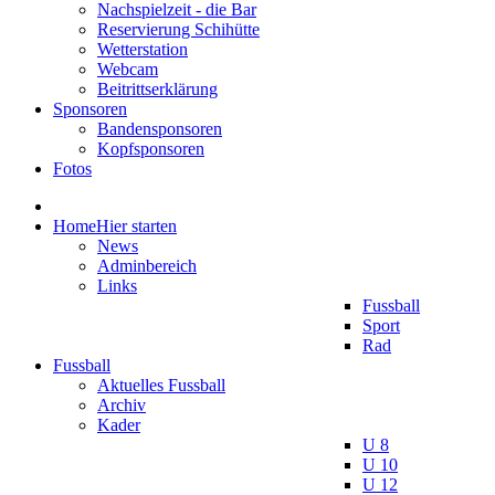
Nachspielzeit - die Bar
Reservierung Schihütte
Wetterstation
Webcam
Beitrittserklärung
Sponsoren
Bandensponsoren
Kopfsponsoren
Fotos
Home
Hier starten
News
Adminbereich
Links
Fussball
Sport
Rad
Fussball
Aktuelles Fussball
Archiv
Kader
U 8
U 10
U 12