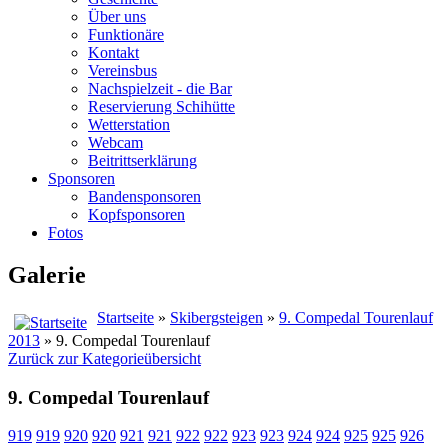
Über uns
Funktionäre
Kontakt
Vereinsbus
Nachspielzeit - die Bar
Reservierung Schihütte
Wetterstation
Webcam
Beitrittserklärung
Sponsoren
Bandensponsoren
Kopfsponsoren
Fotos
Galerie
Startseite
»
Skibergsteigen
»
9. Compedal Tourenlauf
2013
» 9. Compedal Tourenlauf
Zurück zur Kategorieübersicht
9. Compedal Tourenlauf
919
919
920
920
921
921
922
922
923
923
924
924
925
925
926