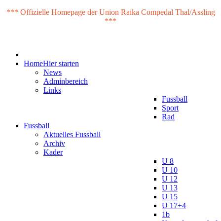
*** Offizielle Homepage der Union Raika Compedal Thal/Assling
***
Home
Hier starten
News
Adminbereich
Links
Fussball
Sport
Rad
Fussball
Aktuelles Fussball
Archiv
Kader
U 8
U 10
U 12
U 13
U 15
U 17+4
1b