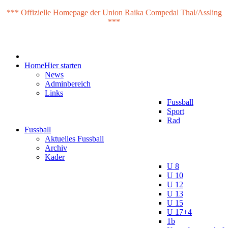
*** Offizielle Homepage der Union Raika Compedal Thal/Assling
***
Home
Hier starten
News
Adminbereich
Links
Fussball
Sport
Rad
Fussball
Aktuelles Fussball
Archiv
Kader
U 8
U 10
U 12
U 13
U 15
U 17+4
1b