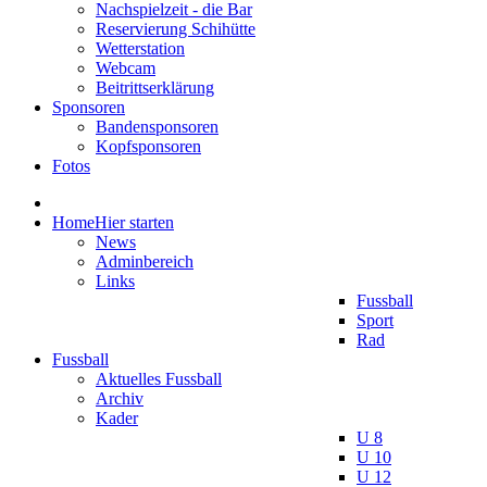
Nachspielzeit - die Bar
Reservierung Schihütte
Wetterstation
Webcam
Beitrittserklärung
Sponsoren
Bandensponsoren
Kopfsponsoren
Fotos
Home
Hier starten
News
Adminbereich
Links
Fussball
Sport
Rad
Fussball
Aktuelles Fussball
Archiv
Kader
U 8
U 10
U 12