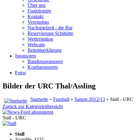
Über uns
Funktionäre
Kontakt
Vereinsbus
Nachspielzeit - die Bar
Reservierung Schihütte
Wetterstation
Webcam
Beitrittserklärung
Sponsoren
Bandensponsoren
Kopfsponsoren
Fotos
Bilder der URC Thal/Assling
Startseite
»
Fussball
»
Saison 2012/13
» Stall - URC
Zurück zur Kategorieübersicht
Stall - URC
Stall
Zugriffe: 3227