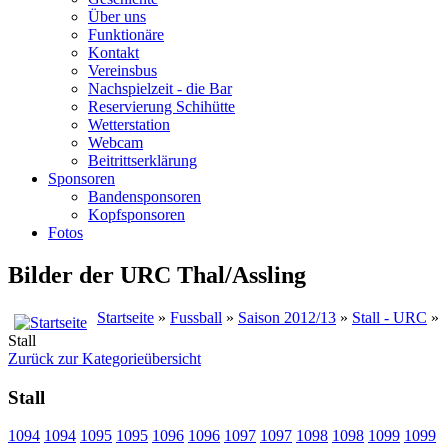
Über uns
Funktionäre
Kontakt
Vereinsbus
Nachspielzeit - die Bar
Reservierung Schihütte
Wetterstation
Webcam
Beitrittserklärung
Sponsoren
Bandensponsoren
Kopfsponsoren
Fotos
Bilder der URC Thal/Assling
Startseite
»
Fussball
»
Saison 2012/13
»
Stall - URC
»
Stall
Zurück zur Kategorieübersicht
Stall
1094
1094
1095
1095
1096
1096
1097
1097
1098
1098
1099
1099