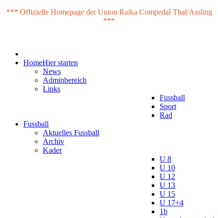
*** Offizielle Homepage der Union Raika Compedal Thal/Assling
***
Home
Hier starten
News
Adminbereich
Links
Fussball
Sport
Rad
Fussball
Aktuelles Fussball
Archiv
Kader
U 8
U 10
U 12
U 13
U 15
U 17+4
1b