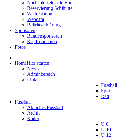
Nachspielzeit - die Bar
Reservierung Schihütte
Wetterstation
Webcam
Beitrittserklärung
Sponsoren
Bandensponsoren
Kopfsponsoren
Fotos
Home
Hier starten
News
Adminbereich
Links
Fussball
Sport
Rad
Fussball
Aktuelles Fussball
Archiv
Kader
U 8
U 10
U 12