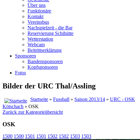
Über uns
Funktionäre
Kontakt
Vereinsbus
Nachspielzeit - die Bar
Reservierung Schihütte
Wetterstation
Webcam
Beitrittserklärung
Sponsoren
Bandensponsoren
Kopfsponsoren
Fotos
Bilder der URC Thal/Assling
Startseite
»
Fussball
»
Saison 2013/14
»
URC - OSK
Kötschach
» OSK
Zurück zur Kategorieübersicht
OSK
1500
1500
1501
1501
1502
1502
1503
1503