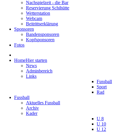
Nachspielzeit - die Bar
Reservierung Schihütte
Wetterstation
Webcam
Beitrittserklärung
Sponsoren
Bandensponsoren
Kopfsponsoren
Fotos
Home
Hier starten
News
Adminbereich
Links
Fussball
Sport
Rad
Fussball
Aktuelles Fussball
Archiv
Kader
U 8
U 10
U 12