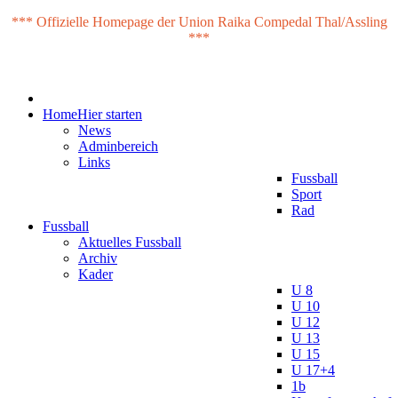
*** Offizielle Homepage der Union Raika Compedal Thal/Assling
***
Home
Hier starten
News
Adminbereich
Links
Fussball
Sport
Rad
Fussball
Aktuelles Fussball
Archiv
Kader
U 8
U 10
U 12
U 13
U 15
U 17+4
1b