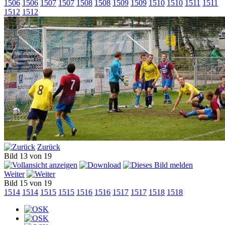
1506
1506
1507
1507
1508
1508
1509
1509
1510
1510
1511
1511
1512
1512
Zurück
Bild 13 von 19
Weiter
Bild 15 von 19
1514
1514
1515
1515
1516
1516
1517
1517
1518
1518