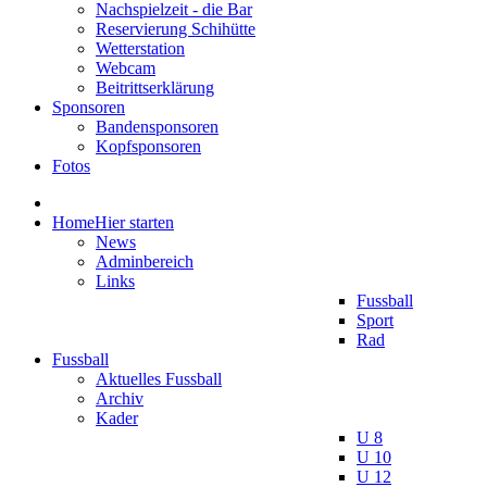
Nachspielzeit - die Bar
Reservierung Schihütte
Wetterstation
Webcam
Beitrittserklärung
Sponsoren
Bandensponsoren
Kopfsponsoren
Fotos
Home
Hier starten
News
Adminbereich
Links
Fussball
Sport
Rad
Fussball
Aktuelles Fussball
Archiv
Kader
U 8
U 10
U 12