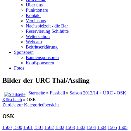
Über uns
Funktionäre
Kontakt
Vereinsbus
Nachspielzeit - die Bar
Reservierung Schihütte
Wetterstation
Webcam
Beitrittserklärung
Sponsoren
Bandensponsoren
Kopfsponsoren
Fotos
Bilder der URC Thal/Assling
Startseite
»
Fussball
»
Saison 2013/14
»
URC - OSK
Kötschach
» OSK
Zurück zur Kategorieübersicht
OSK
1500
1500
1501
1501
1502
1502
1503
1503
1504
1504
1505
1505