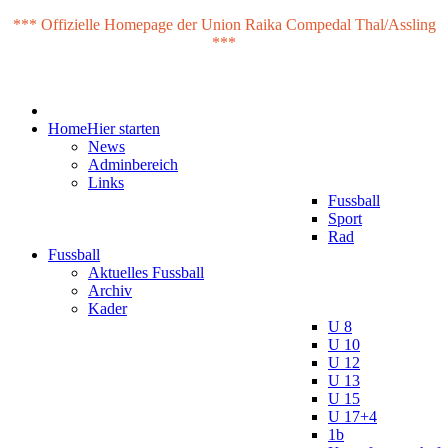
*** Offizielle Homepage der Union Raika Compedal Thal/Assling
***
Home
Hier starten
News
Adminbereich
Links
Fussball
Sport
Rad
Fussball
Aktuelles Fussball
Archiv
Kader
U 8
U 10
U 12
U 13
U 15
U 17+4
1b