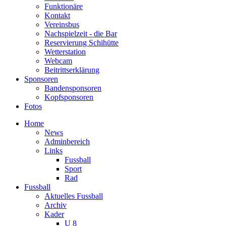
Funktionäre
Kontakt
Vereinsbus
Nachspielzeit - die Bar
Reservierung Schihütte
Wetterstation
Webcam
Beitrittserklärung
Sponsoren
Bandensponsoren
Kopfsponsoren
Fotos
Home
News
Adminbereich
Links
Fussball
Sport
Rad
Fussball
Aktuelles Fussball
Archiv
Kader
U 8