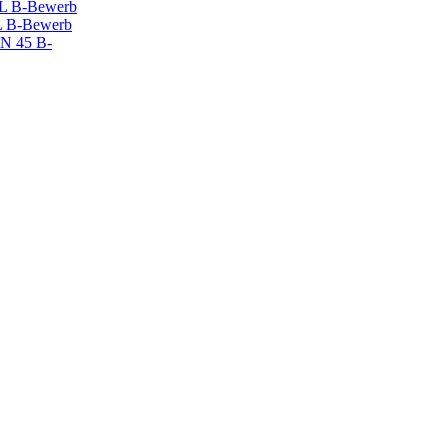
 B-Bewerb
 B-Bewerb
N 45 B-