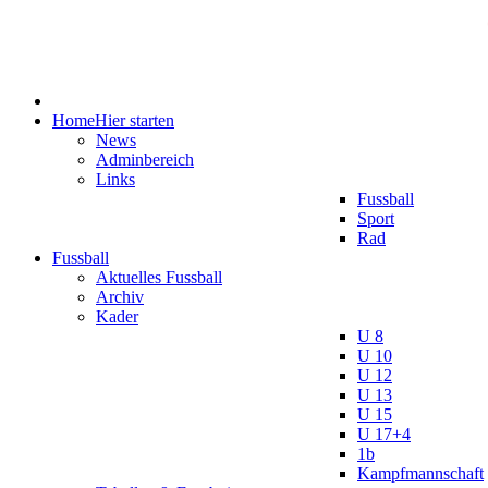
Home
Hier starten
News
Adminbereich
Links
Fussball
Sport
Rad
Fussball
Aktuelles Fussball
Archiv
Kader
U 8
U 10
U 12
U 13
U 15
U 17+4
1b
Kampfmannschaft