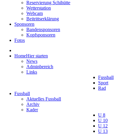
Reservierung Schihütte
Wetterstation
Webcam
Beitrittserklärung
Sponsoren
Bandensponsoren
Kopfsponsoren
Fotos
Home
Hier starten
News
Adminbereich
Links
Fussball
Sport
Rad
Fussball
Aktuelles Fussball
Archiv
Kader
U 8
U 10
U 12
U 13