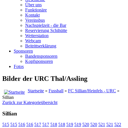
Über uns
Funktionäre
Kontakt
Vereinsbus
Nachspielzeit - die Bar
Reservierung Schihütte
Wetterstation
Webcam
Beitrittserklärung
Sponsoren
Bandensponsoren
Kopfsponsoren
Fotos
Bilder der URC Thal/Assling
Startseite
»
Fussball
»
FC Sillian/Heinfels - URC
»
Sillian
Zurück zur Kategorieübersicht
Sillian
515
515
516
516
517
517
518
518
519
519
520
520
521
521
522