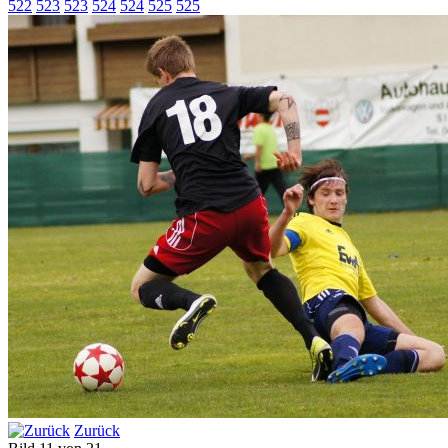
522
523
523
524
524
525
525
Zurück