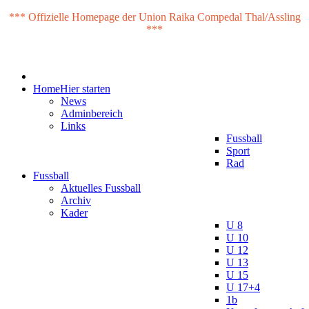
*** Offizielle Homepage der Union Raika Compedal Thal/Assling
***
Home
Hier starten
News
Adminbereich
Links
Fussball
Sport
Rad
Fussball
Aktuelles Fussball
Archiv
Kader
U 8
U 10
U 12
U 13
U 15
U 17+4
1b