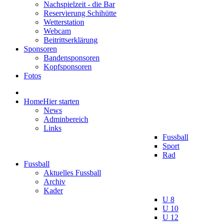
Nachspielzeit - die Bar
Reservierung Schihütte
Wetterstation
Webcam
Beitrittserklärung
Sponsoren
Bandensponsoren
Kopfsponsoren
Fotos
Home
Hier starten
News
Adminbereich
Links
Fussball
Sport
Rad
Fussball
Aktuelles Fussball
Archiv
Kader
U 8
U 10
U 12