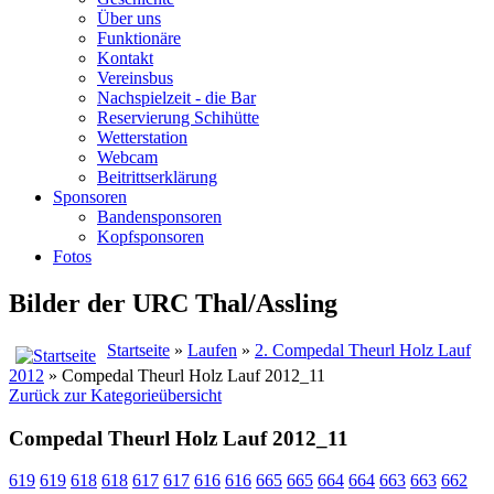
Über uns
Funktionäre
Kontakt
Vereinsbus
Nachspielzeit - die Bar
Reservierung Schihütte
Wetterstation
Webcam
Beitrittserklärung
Sponsoren
Bandensponsoren
Kopfsponsoren
Fotos
Bilder der URC Thal/Assling
Startseite
»
Laufen
»
2. Compedal Theurl Holz Lauf
2012
» Compedal Theurl Holz Lauf 2012_11
Zurück zur Kategorieübersicht
Compedal Theurl Holz Lauf 2012_11
619
619
618
618
617
617
616
616
665
665
664
664
663
663
662