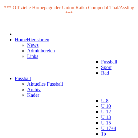
*** Offizielle Homepage der Union Raika Compedal Thal/Assling
***
Home
Hier starten
News
Adminbereich
Links
Fussball
Sport
Rad
Fussball
Aktuelles Fussball
Archiv
Kader
U 8
U 10
U 12
U 13
U 15
U 17+4
1b