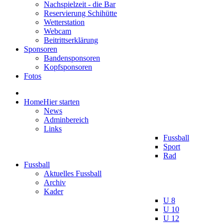
Nachspielzeit - die Bar
Reservierung Schihütte
Wetterstation
Webcam
Beitrittserklärung
Sponsoren
Bandensponsoren
Kopfsponsoren
Fotos
Home
Hier starten
News
Adminbereich
Links
Fussball
Sport
Rad
Fussball
Aktuelles Fussball
Archiv
Kader
U 8
U 10
U 12