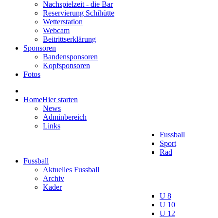
Nachspielzeit - die Bar
Reservierung Schihütte
Wetterstation
Webcam
Beitrittserklärung
Sponsoren
Bandensponsoren
Kopfsponsoren
Fotos
Home
Hier starten
News
Adminbereich
Links
Fussball
Sport
Rad
Fussball
Aktuelles Fussball
Archiv
Kader
U 8
U 10
U 12