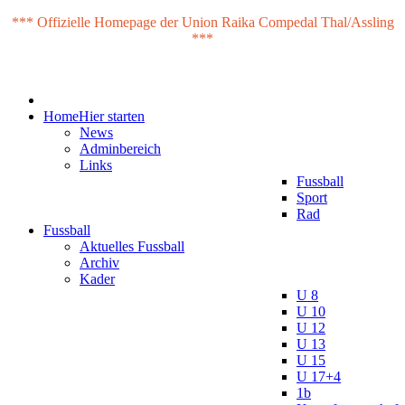
*** Offizielle Homepage der Union Raika Compedal Thal/Assling
***
Home
Hier starten
News
Adminbereich
Links
Fussball
Sport
Rad
Fussball
Aktuelles Fussball
Archiv
Kader
U 8
U 10
U 12
U 13
U 15
U 17+4
1b