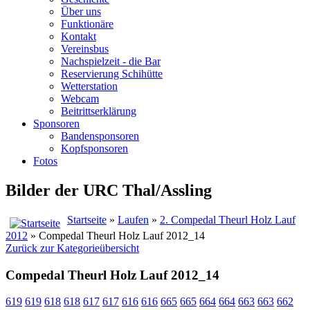
Über uns
Funktionäre
Kontakt
Vereinsbus
Nachspielzeit - die Bar
Reservierung Schihütte
Wetterstation
Webcam
Beitrittserklärung
Sponsoren
Bandensponsoren
Kopfsponsoren
Fotos
Bilder der URC Thal/Assling
Startseite
»
Laufen
»
2. Compedal Theurl Holz Lauf
2012
» Compedal Theurl Holz Lauf 2012_14
Zurück zur Kategorieübersicht
Compedal Theurl Holz Lauf 2012_14
619
619
618
618
617
617
616
616
665
665
664
664
663
663
662