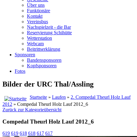
Über uns
Funktionäre
Kontakt
Vereinsbus
Nachspielzeit - die Bar
Reservierung Schihütte
Wetterstation
Webcam
Beitrittserklärung
Sponsoren
Bandensponsoren
Kopfsponsoren
Fotos
Bilder der URC Thal/Assling
Startseite
»
Laufen
»
2. Compedal Theurl Holz Lauf
2012
» Compedal Theurl Holz Lauf 2012_6
Zurück zur Kategorieübersicht
Compedal Theurl Holz Lauf 2012_6
619
619
618
618
617
617