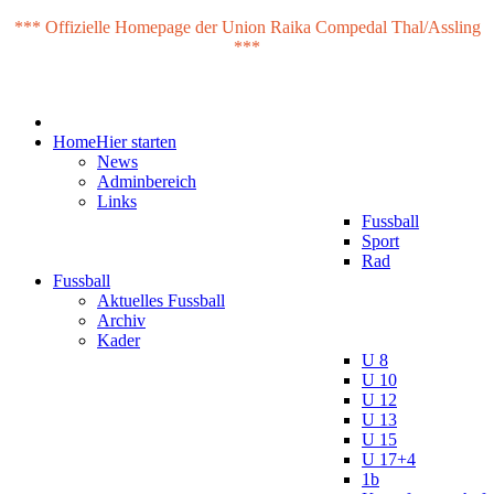
*** Offizielle Homepage der Union Raika Compedal Thal/Assling
***
Home
Hier starten
News
Adminbereich
Links
Fussball
Sport
Rad
Fussball
Aktuelles Fussball
Archiv
Kader
U 8
U 10
U 12
U 13
U 15
U 17+4
1b