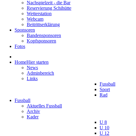
Nachspielzeit - die Bar
Reservierung Schihütte
Wetterstation
Webcam
Beitrittserklärung
Sponsoren
Bandensponsoren
Kopfsponsoren
Fotos
Home
Hier starten
News
Adminbereich
Links
Fussball
Sport
Rad
Fussball
Aktuelles Fussball
Archiv
Kader
U 8
U 10
U 12