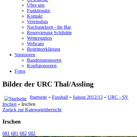
Über uns
Funktionäre
Kontakt
Vereinsbus
Nachspielzeit - die Bar
Reservierung Schihütte
Wetterstation
Webcam
Beitrittserklärung
Sponsoren
Bandensponsoren
Kopfsponsoren
Fotos
Bilder der URC Thal/Assling
Startseite
»
Fussball
»
Saison 2012/13
»
URC - SV
Irschen
» Irschen
Zurück zur Kategorieübersicht
Irschen
681
681
682
682