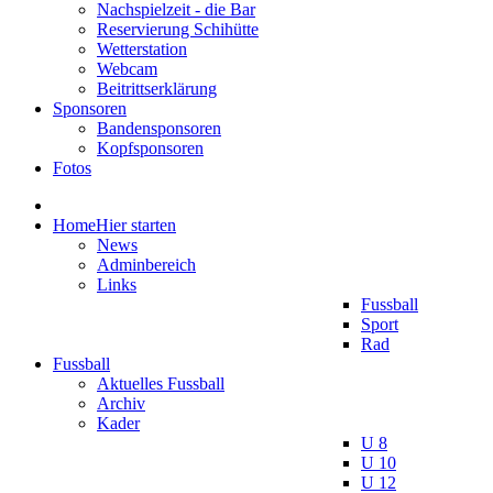
Nachspielzeit - die Bar
Reservierung Schihütte
Wetterstation
Webcam
Beitrittserklärung
Sponsoren
Bandensponsoren
Kopfsponsoren
Fotos
Home
Hier starten
News
Adminbereich
Links
Fussball
Sport
Rad
Fussball
Aktuelles Fussball
Archiv
Kader
U 8
U 10
U 12