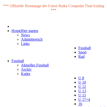
*** Offizielle Homepage der Union Raika Compedal Thal/Assling
***
Home
Hier starten
News
Adminbereich
Links
Fussball
Sport
Rad
Fussball
Aktuelles Fussball
Archiv
Kader
U 8
U 10
U 12
U 13
U 15
U 17+4
1b