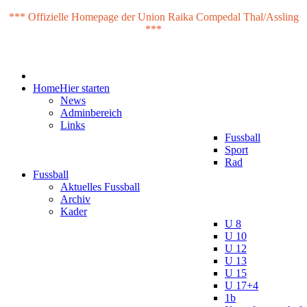
*** Offizielle Homepage der Union Raika Compedal Thal/Assling
***
Home
Hier starten
News
Adminbereich
Links
Fussball
Sport
Rad
Fussball
Aktuelles Fussball
Archiv
Kader
U 8
U 10
U 12
U 13
U 15
U 17+4
1b