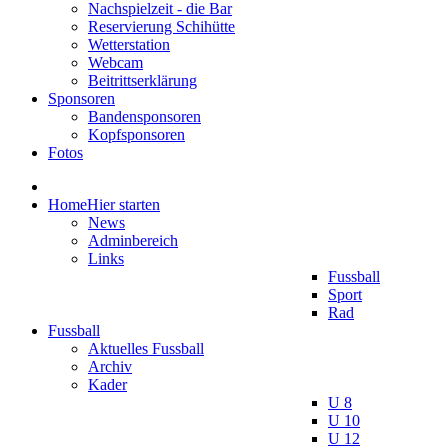
Nachspielzeit - die Bar
Reservierung Schihütte
Wetterstation
Webcam
Beitrittserklärung
Sponsoren
Bandensponsoren
Kopfsponsoren
Fotos
Home
Hier starten
News
Adminbereich
Links
Fussball
Sport
Rad
Fussball
Aktuelles Fussball
Archiv
Kader
U 8
U 10
U 12