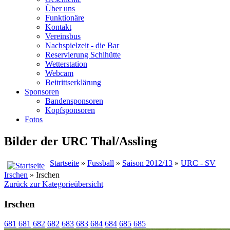
Über uns
Funktionäre
Kontakt
Vereinsbus
Nachspielzeit - die Bar
Reservierung Schihütte
Wetterstation
Webcam
Beitrittserklärung
Sponsoren
Bandensponsoren
Kopfsponsoren
Fotos
Bilder der URC Thal/Assling
Startseite
»
Fussball
»
Saison 2012/13
»
URC - SV
Irschen
» Irschen
Zurück zur Kategorieübersicht
Irschen
681
681
682
682
683
683
684
684
685
685