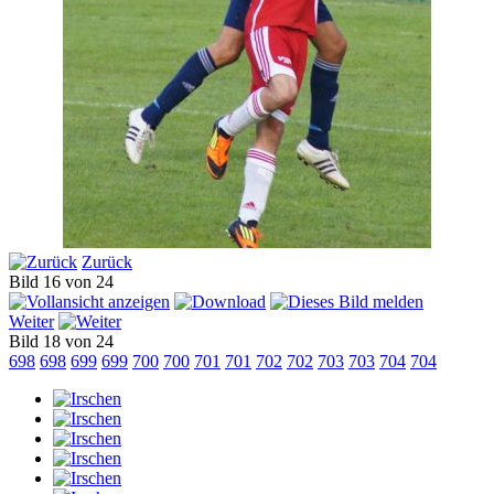
Zurück
Bild 16 von 24
Weiter
Bild 18 von 24
698
698
699
699
700
700
701
701
702
702
703
703
704
704