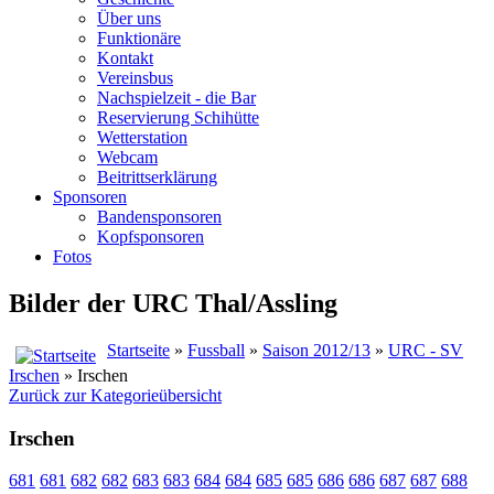
Über uns
Funktionäre
Kontakt
Vereinsbus
Nachspielzeit - die Bar
Reservierung Schihütte
Wetterstation
Webcam
Beitrittserklärung
Sponsoren
Bandensponsoren
Kopfsponsoren
Fotos
Bilder der URC Thal/Assling
Startseite
»
Fussball
»
Saison 2012/13
»
URC - SV
Irschen
» Irschen
Zurück zur Kategorieübersicht
Irschen
681
681
682
682
683
683
684
684
685
685
686
686
687
687
688