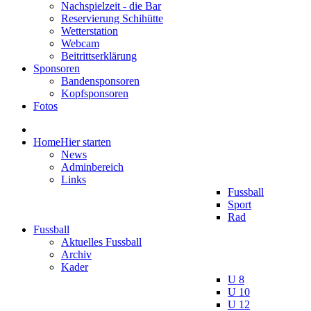
Nachspielzeit - die Bar
Reservierung Schihütte
Wetterstation
Webcam
Beitrittserklärung
Sponsoren
Bandensponsoren
Kopfsponsoren
Fotos
Home
Hier starten
News
Adminbereich
Links
Fussball
Sport
Rad
Fussball
Aktuelles Fussball
Archiv
Kader
U 8
U 10
U 12