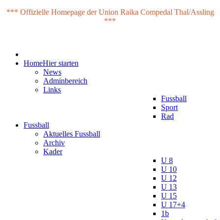
*** Offizielle Homepage der Union Raika Compedal Thal/Assling
***
Home
Hier starten
News
Adminbereich
Links
Fussball
Sport
Rad
Fussball
Aktuelles Fussball
Archiv
Kader
U 8
U 10
U 12
U 13
U 15
U 17+4
1b