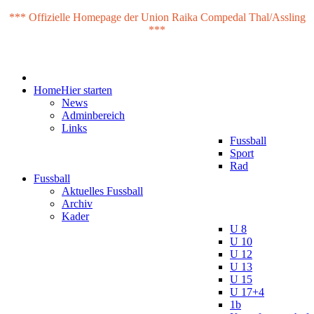
*** Offizielle Homepage der Union Raika Compedal Thal/Assling
***
Home
Hier starten
News
Adminbereich
Links
Fussball
Sport
Rad
Fussball
Aktuelles Fussball
Archiv
Kader
U 8
U 10
U 12
U 13
U 15
U 17+4
1b