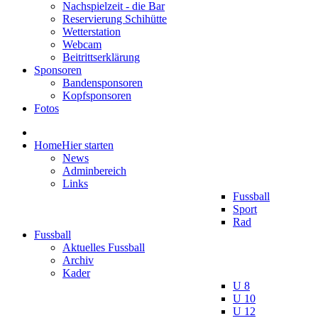
Nachspielzeit - die Bar
Reservierung Schihütte
Wetterstation
Webcam
Beitrittserklärung
Sponsoren
Bandensponsoren
Kopfsponsoren
Fotos
Home
Hier starten
News
Adminbereich
Links
Fussball
Sport
Rad
Fussball
Aktuelles Fussball
Archiv
Kader
U 8
U 10
U 12