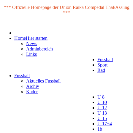
*** Offizielle Homepage der Union Raika Compedal Thal/Assling
***
Home
Hier starten
News
Adminbereich
Links
Fussball
Sport
Rad
Fussball
Aktuelles Fussball
Archiv
Kader
U 8
U 10
U 12
U 13
U 15
U 17+4
1b