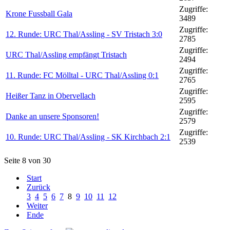
Zugriffe:
Krone Fussball Gala
3489
Zugriffe:
12. Runde: URC Thal/Assling - SV Tristach 3:0
2785
Zugriffe:
URC Thal/Assling empfängt Tristach
2494
Zugriffe:
11. Runde: FC Mölltal - URC Thal/Assling 0:1
2765
Zugriffe:
Heißer Tanz in Obervellach
2595
Zugriffe:
Danke an unsere Sponsoren!
2579
Zugriffe:
10. Runde: URC Thal/Assling - SK Kirchbach 2:1
2539
Seite 8 von 30
Start
Zurück
3
4
5
6
7
8
9
10
11
12
Weiter
Ende