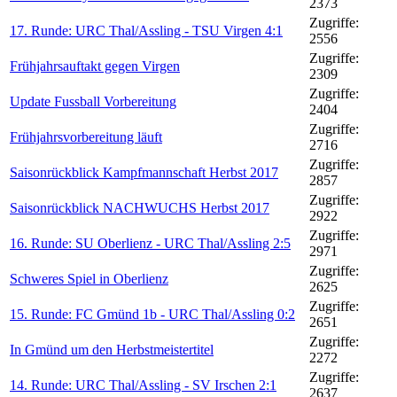
2373
Zugriffe:
17. Runde: URC Thal/Assling - TSU Virgen 4:1
2556
Zugriffe:
Frühjahrsauftakt gegen Virgen
2309
Zugriffe:
Update Fussball Vorbereitung
2404
Zugriffe:
Frühjahrsvorbereitung läuft
2716
Zugriffe:
Saisonrückblick Kampfmannschaft Herbst 2017
2857
Zugriffe:
Saisonrückblick NACHWUCHS Herbst 2017
2922
Zugriffe:
16. Runde: SU Oberlienz - URC Thal/Assling 2:5
2971
Zugriffe:
Schweres Spiel in Oberlienz
2625
Zugriffe:
15. Runde: FC Gmünd 1b - URC Thal/Assling 0:2
2651
Zugriffe:
In Gmünd um den Herbstmeistertitel
2272
Zugriffe:
14. Runde: URC Thal/Assling - SV Irschen 2:1
2637