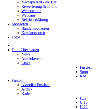
Nachspielzeit - die Bar
Reservierung Schihütte
Wetterstation
Webcam
Beitrittserklärung
Sponsoren
Bandensponsoren
Kopfsponsoren
Fotos
Home
Hier starten
News
Adminbereich
Links
Fussball
Sport
Rad
Fussball
Aktuelles Fussball
Archiv
Kader
U 8
U 10
U 12