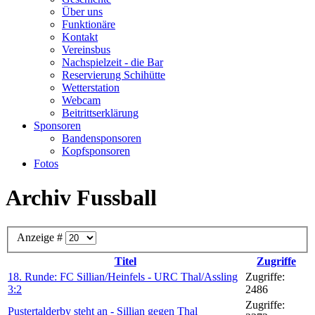
Über uns
Funktionäre
Kontakt
Vereinsbus
Nachspielzeit - die Bar
Reservierung Schihütte
Wetterstation
Webcam
Beitrittserklärung
Sponsoren
Bandensponsoren
Kopfsponsoren
Fotos
Archiv Fussball
Anzeige #
Titel
Zugriffe
18. Runde: FC Sillian/Heinfels - URC Thal/Assling
Zugriffe:
3:2
2486
Zugriffe:
Pustertalderby steht an - Sillian gegen Thal